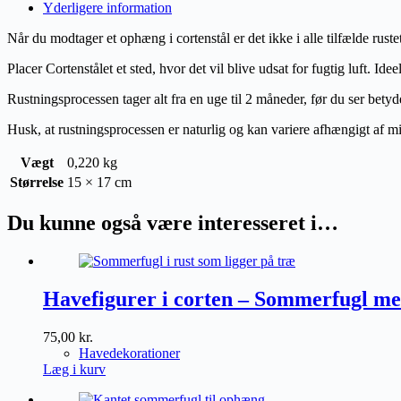
til
Yderligere information
ophæng
(rust)
Når du modtager et ophæng i cortenstål er det ikke i alle tilfælde rustet 
antal
Placer Cortenstålet et sted, hvor det vil blive udsat for fugtig luft. I
Rustningsprocessen tager alt fra en uge til 2 måneder, før du ser betyd
Husk, at rustningsprocessen er naturlig og kan variere afhængigt af m
Vægt
0,220 kg
Størrelse
15 × 17 cm
Du kunne også være interesseret i…
Havefigurer i corten – Sommerfugl med
75,00
kr.
Havedekorationer
Læg i kurv