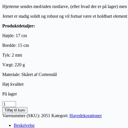
Hjerterne sendes med/uden rustfarve, (efter hvad der er på lager) men d
Jernet er stadig solidt og robust og vil fortsat være et holdbart elemen
Produktdetaljer:
Højde: 17 cm
Bredde: 15 cm
Tyk: 2 mm
Vægt
: 220
g
Materiale: Skåret af Cortenstål
Høj kvalitet
På lager
Havefigurer
i
Tilføj til kurv
corten,
Varenummer (SKU):
2051
Kategori:
Havedekorationer
dobbelt
hjerte
Beskrivelse