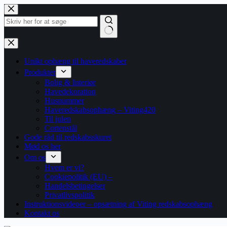
Fortsæt
til
indhold
Ingen
resultater
Unikt ophæng til haveredskaber
Produkter
Bolig & Interiør
Havedekoration
Husnummer
Haveredskabsophæng – Viting420
Til julen
Cortenstål
Gode råd til redskabsskuret
Mød os her
Om os
Hvem er vi?
Cookiepolitik (EU) –
Handelsbetingelser
Privatlivspolitik
Instruktionsvideoer – opsætning af Viting redskabsophæng
Kontakt os