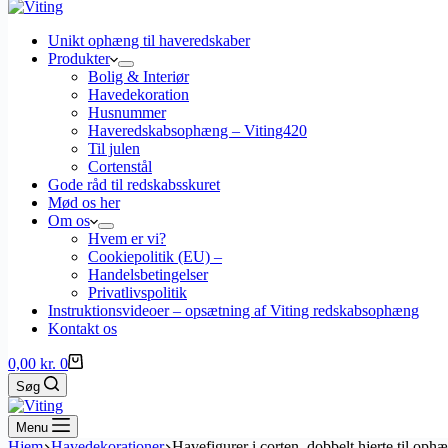
Unikt ophæng til haveredskaber
Produkter
Bolig & Interiør
Havedekoration
Husnummer
Haveredskabsophæng – Viting420
Til julen
Cortenstål
Gode råd til redskabsskuret
Mød os her
Om os
Hvem er vi?
Cookiepolitik (EU) –
Handelsbetingelser
Privatlivspolitik
Instruktionsvideoer – opsætning af Viting redskabsophæng
Kontakt os
Indkøbskurv
0,00
kr.
0
Søg
Menu
Hjem
Havedekorationer
Havefigurer i corten, dobbelt hjerte til ophæ