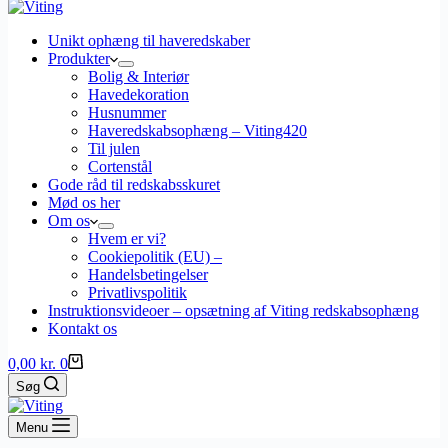
Unikt ophæng til haveredskaber
Produkter
Bolig & Interiør
Havedekoration
Husnummer
Haveredskabsophæng – Viting420
Til julen
Cortenstål
Gode råd til redskabsskuret
Mød os her
Om os
Hvem er vi?
Cookiepolitik (EU) –
Handelsbetingelser
Privatlivspolitik
Instruktionsvideoer – opsætning af Viting redskabsophæng
Kontakt os
Indkøbskurv
0,00
kr.
0
Søg
Menu