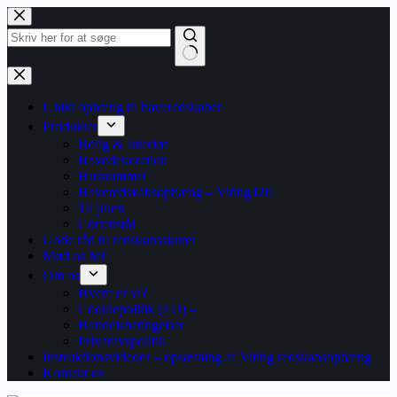
Fortsæt
til
indhold
Ingen
resultater
Unikt ophæng til haveredskaber
Produkter
Bolig & Interiør
Havedekoration
Husnummer
Haveredskabsophæng – Viting420
Til julen
Cortenstål
Gode råd til redskabsskuret
Mød os her
Om os
Hvem er vi?
Cookiepolitik (EU) –
Handelsbetingelser
Privatlivspolitik
Instruktionsvideoer – opsætning af Viting redskabsophæng
Kontakt os