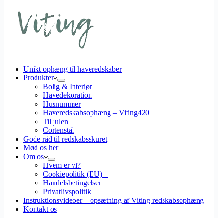
Unikt ophæng til haveredskaber
Produkter
Bolig & Interiør
Havedekoration
Husnummer
Haveredskabsophæng – Viting420
Til julen
Cortenstål
Gode råd til redskabsskuret
Mød os her
Om os
Hvem er vi?
Cookiepolitik (EU) –
Handelsbetingelser
Privatlivspolitik
Instruktionsvideoer – opsætning af Viting redskabsophæng
Kontakt os