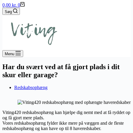
Indkøbskurv
0,00
kr.
0
Søg
Menu
Har du svært ved at få gjort plads i dit
skur eller garage?
Redskabsophæng
Viting420 redskabsophæng kan hjælpe dig nemt med at få ryddet op
og få gjort mere plads.
Vores redskabsophæng fylder ikke mere på væggen and de fleste
redskabsophæng og kan have op til 8 haveredskaber.