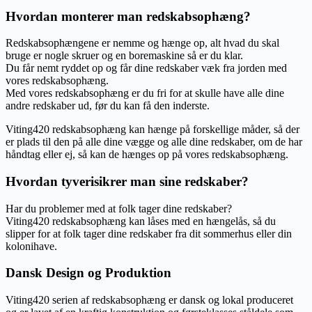
Hvordan monterer man redskabsophæng?
Redskabsophængene er nemme og hænge op, alt hvad du skal
bruge er nogle skruer og en boremaskine så er du klar.
Du får nemt ryddet op og får dine redskaber væk fra jorden med
vores redskabsophæng.
Med vores redskabsophæng er du fri for at skulle have alle dine
andre redskaber ud, før du kan få den inderste.
Viting420 redskabsophæng kan hænge på forskellige måder, så der
er plads til den på alle dine vægge og alle dine redskaber, om de har
håndtag eller ej, så kan de hænges op på vores redskabsophæng.
Hvordan tyverisikrer man sine redskaber?
Har du problemer med at folk tager dine redskaber?
Viting420 redskabsophæng kan låses med en hængelås, så du
slipper for at folk tager dine redskaber fra dit sommerhus eller din
kolonihave.
Dansk Design og Produktion
Viting420 serien af redskabsophæng er dansk og lokal produceret