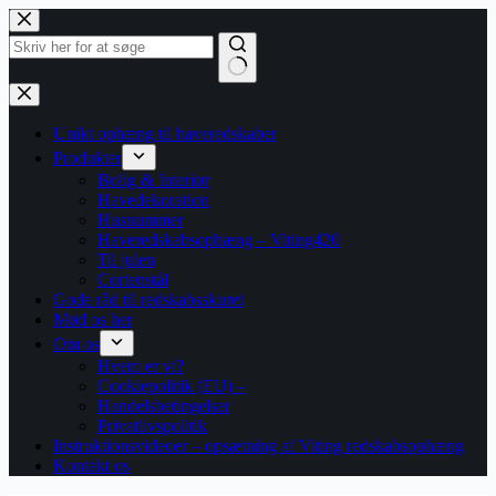
Fortsæt
til
indhold
Ingen
resultater
Unikt ophæng til haveredskaber
Produkter
Bolig & Interiør
Havedekoration
Husnummer
Haveredskabsophæng – Viting420
Til julen
Cortenstål
Gode råd til redskabsskuret
Mød os her
Om os
Hvem er vi?
Cookiepolitik (EU) –
Handelsbetingelser
Privatlivspolitik
Instruktionsvideoer – opsætning af Viting redskabsophæng
Kontakt os